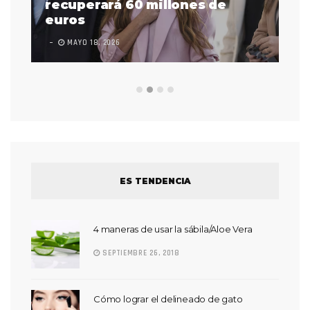
 a
recuperará 60 millones de
pr
euros
en
MAYO 18, 2026
L
ES TENDENCIA
4 maneras de usar la sábila/Aloe Vera
SEPTIEMBRE 26, 2018
Cómo lograr el delineado de gato