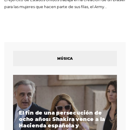
para las mujeres que hacen parte de sus filas, el Army…
MÚSICA
El fin de una persecución de
a
ocho años: Shakira vence a la
La
as
Hacienda española y
se