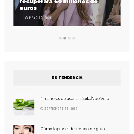
 a
recuperará 60 millones de
pr
euros
en
MAYO 18, 2026
L
ES TENDENCIA
4 maneras de usar la sábila/Aloe Vera
SEPTIEMBRE 26, 2018
Cómo lograr el delineado de gato