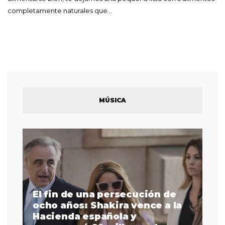
completamente naturales que…
MÚSICA
El fin de una persecución de
a
ocho años: Shakira vence a la
La
as
Hacienda española y
se