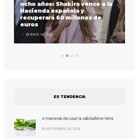
a
ocho años: Shakira vence a la
La
as
Hacienda española y
se
 a
recuperará 60 millones de
pr
euros
en
MAYO 18, 2026
L
ES TENDENCIA
4 maneras de usar la sábila/Aloe Vera
SEPTIEMBRE 26, 2018