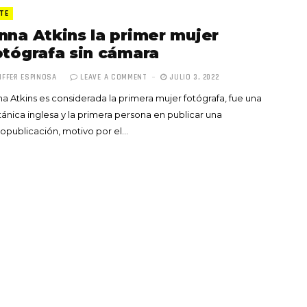
TE
nna Atkins la primer mujer
otógrafa sin cámara
IFFER ESPINOSA
LEAVE A COMMENT
JULIO 3, 2022
a Atkins es considerada la primera mujer fotógrafa, fue una
Totó la Momposina: el
ánica inglesa y la primera persona en publicar una
adiós a la gran
opublicación, motivo por el…
cantadora que llevó la
raíces colombianas al
mundo a través de su
tas», el nuevo
música
llo de Hendrix y
MAYO 21, 2026
un himno por la
de las mujeres
A COMMENT
FEBRERO 16, 2023