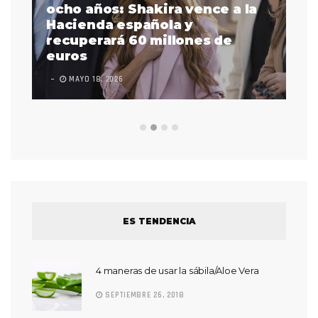
a
ocho años: Shakira vence a la
La
as
Hacienda española y
se
 a
recuperará 60 millones de
pr
euros
en
MAYO 18, 2026
L
ES TENDENCIA
4 maneras de usar la sábila/Aloe Vera
SEPTIEMBRE 26, 2018