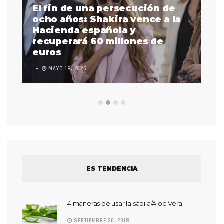
El fin de una persecución de
a
ocho años: Shakira vence a la
La
as
Hacienda española y
se
 a
recuperará 60 millones de
pr
euros
en
MAYO 18, 2026
L
ES TENDENCIA
4 maneras de usar la sábila/Aloe Vera
SEPTIEMBRE 26, 2018