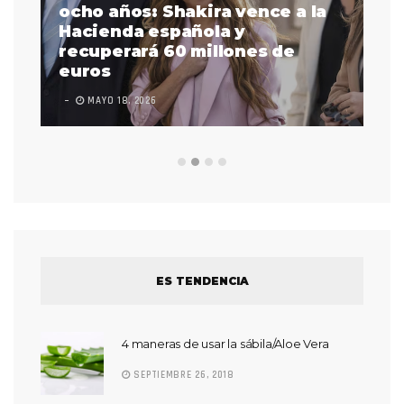
a
ocho años: Shakira vence a la
La
as
Hacienda española y
se
 a
recuperará 60 millones de
pr
euros
en
MAYO 18, 2026
L
ES TENDENCIA
4 maneras de usar la sábila/Aloe Vera
SEPTIEMBRE 26, 2018