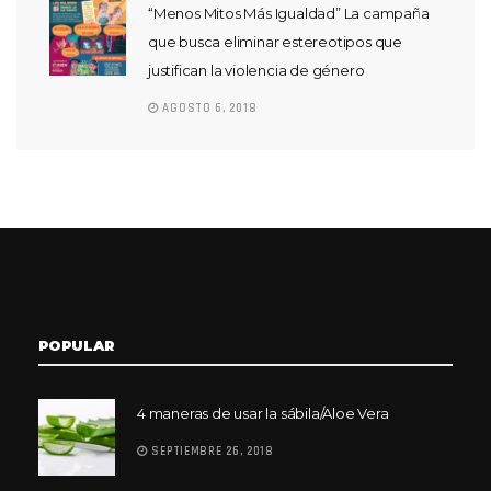
“Menos Mitos Más Igualdad” La campaña
que busca eliminar estereotipos que
justifican la violencia de género
AGOSTO 6, 2018
POPULAR
4 maneras de usar la sábila/Aloe Vera
SEPTIEMBRE 26, 2018