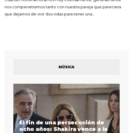
nos compenetramos tanto con nuestra pareja que pareciera
que dejamos de vivir dos vidas para tener una…
MÚSICA
El fin de una persecución de
a
ocho años: Shakira vence a la
La