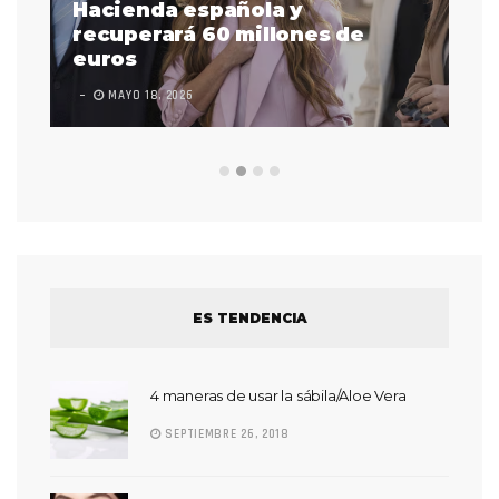
as
Hacienda española y
se
 a
recuperará 60 millones de
pr
euros
en
MAYO 18, 2026
L
ES TENDENCIA
4 maneras de usar la sábila/Aloe Vera
SEPTIEMBRE 26, 2018