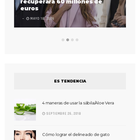
 a
recuperará 60 millones de
pr
euros
en
MAYO 18, 2026
L
ES TENDENCIA
4 maneras de usar la sábila/Aloe Vera
SEPTIEMBRE 26, 2018
Cómo lograr el delineado de gato