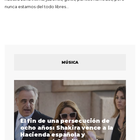
nunca estamos del todo libres…
MÚSICA
El fin de una persecución de
a
ocho años: Shakira vence a la
La
as
Hacienda española y
se