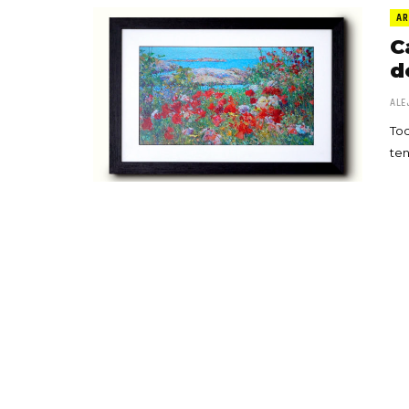
AR
C
d
ALE
Tod
ten
«Boni
senci
Goyo 
vida 
LEAVE 