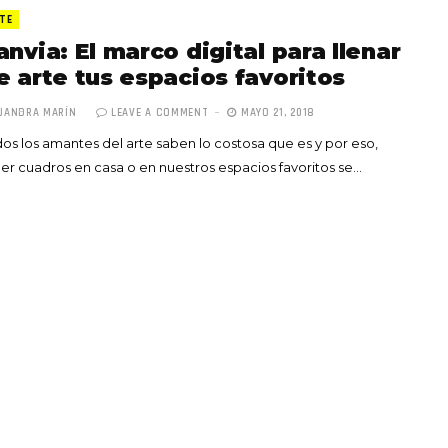
TE
anvia: El marco digital para llenar
e arte tus espacios favoritos
JANDRA MARÍN
LEAVE A COMMENT
MAYO 21, 2018
os los amantes del arte saben lo costosa que es y por eso,
Totó la Momposina: el
er cuadros en casa o en nuestros espacios favoritos se…
adiós a la gran
cantadora que llevó la
raíces colombianas al
mundo a través de su
tas», el nuevo
música
llo de Hendrix y
MAYO 21, 2026
un himno por la
de las mujeres
A COMMENT
FEBRERO 16, 2023