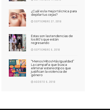
¿Cuál es la mejor técnica para
depilar tus cejas?
SEPTIEMBRE 27, 2018
Estas son las tendencias de
los 80’s que están
regresando
SEPTIEMBRE 6, 2018
“Menos Mitos Más Igualdad”
La campaña que busca
eliminar estereotipos que
justifican la violencia de
género
AGOSTO 6, 2018