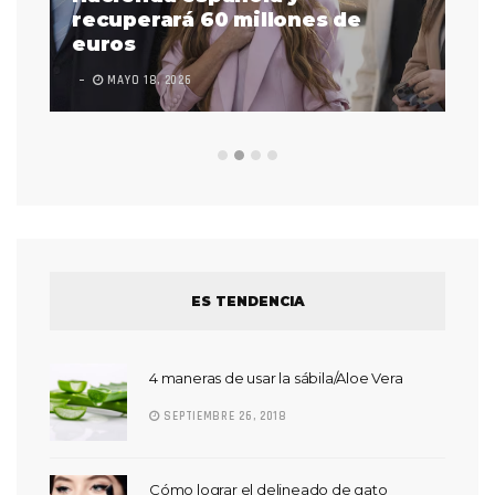
 a
recuperará 60 millones de
pr
euros
en
MAYO 18, 2026
L
ES TENDENCIA
4 maneras de usar la sábila/Aloe Vera
SEPTIEMBRE 26, 2018
Cómo lograr el delineado de gato