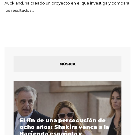
Auckland, ha creado un proyecto en el que investiga y compara
los resultados…
MÚSICA
El fin de una persecución de
a
ocho años: Shakira vence a la
La
as
Hacienda española y
se