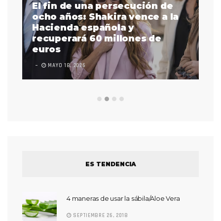
El fin de una persecución de
a
ocho años: Shakira vence a la
La
as
Hacienda española y
se
 a
recuperará 60 millones de
pr
euros
en
MAYO 18, 2026
L
ES TENDENCIA
4 maneras de usar la sábila/Aloe Vera
SEPTIEMBRE 26, 2018