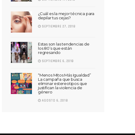
¿Cuál es la mejor técnica para
depilar tus cejas?
SEPTIEMBRE 27, 2018
Estas son las tendencias de
los 80’s que están
regresando
SEPTIEMBRE 6, 2018
“Menos Mitos Más Igualdad”
La campaña que busca
eliminar estereotipos que
justifican la violencia de
género
AGOSTO 6, 2018