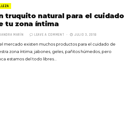
LLEZA
n truquito natural para el cuidado
e tu zona íntima
JANDRA MARÍN
LEAVE A COMMENT
JULIO 3, 2018
el mercado existen muchos productos para el cuidado de
Totó la Momposina: el
stra zona íntima; jabones, geles, pañitos húmedos, pero
adiós a la gran
ca estamos del todo libres…
cantadora que llevó la
raíces colombianas al
mundo a través de su
tas», el nuevo
música
llo de Hendrix y
MAYO 21, 2026
un himno por la
de las mujeres
A COMMENT
FEBRERO 16, 2023