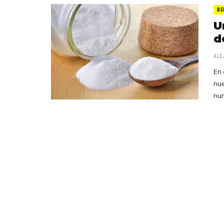
BE
U
d
ALE
En 
nue
nun
«Boni
senci
Goyo 
vida 
LEAVE 