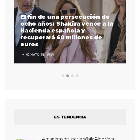
El fin de una persecución de
a
ocho años: Shakira vence a la
La
as
Hacienda española y
se
 a
recuperará 60 millones de
pr
euros
en
MAYO 18, 2026
L
ES TENDENCIA
4 maneras de usar la sábila/Aloe Vera