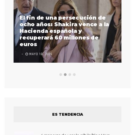
El fin de una persecución de
a
ocho años: Shakira vence a la
La
as
Hacienda española y
se
 a
recuperará 60 millones de
pr
euros
en
MAYO 18, 2026
L
ES TENDENCIA