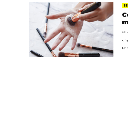
BE
C
m
ALE
Si 
una
«Boni
senci
Goyo 
vida 
LEAVE 