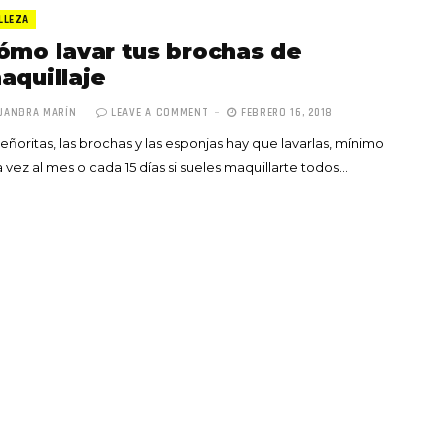
LLEZA
ómo lavar tus brochas de
aquillaje
JANDRA MARÍN
LEAVE A COMMENT
FEBRERO 16, 2018
señoritas, las brochas y las esponjas hay que lavarlas, mínimo
Totó la Momposina: el
 vez al mes o cada 15 días si sueles maquillarte todos…
adiós a la gran
cantadora que llevó la
raíces colombianas al
mundo a través de su
tas», el nuevo
música
llo de Hendrix y
MAYO 21, 2026
un himno por la
de las mujeres
A COMMENT
FEBRERO 16, 2023