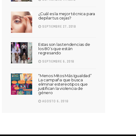
¿Cuál es la mejor técnica para
depilar tus cejas?
SEPTIEMBRE 27, 2018
Estas son las tendencias de
los 80’s que están
regresando
SEPTIEMBRE 6, 2018
“Menos Mitos Más Igualdad”
La campaña que busca
eliminar estereotipos que
justifican la violencia de
género
AGOSTO 6, 2018