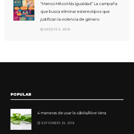
“Menos Mitos Más Igualdad” La campaña
que busca eliminar estereotipos que
justifican la violencia de género
AGOSTO 6, 2018
POPULAR
4 maneras de usar la sábila/Aloe Vera
SEPTIEMBRE 26, 2018