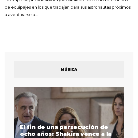
de equipajes en los que trabajan para sus astronautas próximos
a aventurarse a…
MÚSICA
El fin de una persecución de
a
ocho años: Shakira vence a la
La