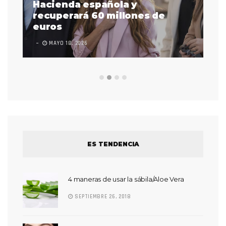
as
Hacienda española y
se
 a
recuperará 60 millones de
pr
euros
en
MAYO 18, 2026
L
ES TENDENCIA
4 maneras de usar la sábila/Aloe Vera
SEPTIEMBRE 26, 2018