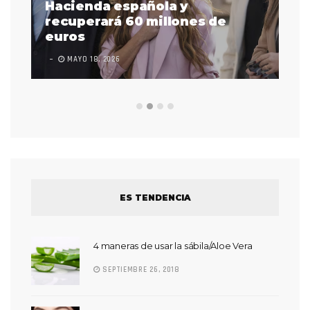
as
Hacienda española y
se
 a
recuperará 60 millones de
pr
euros
en
MAYO 18, 2026
L
ES TENDENCIA
4 maneras de usar la sábila/Aloe Vera
SEPTIEMBRE 26, 2018