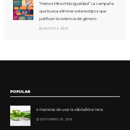
“Menos Mitos Más Igualdad” La campaña
que busca eliminar estereotipos que
justifican la violencia de género
AGOSTO 6, 2018
POPULAR
4 maneras de usar la sábila/Aloe Vera
SEPTIEMBRE 26, 2018