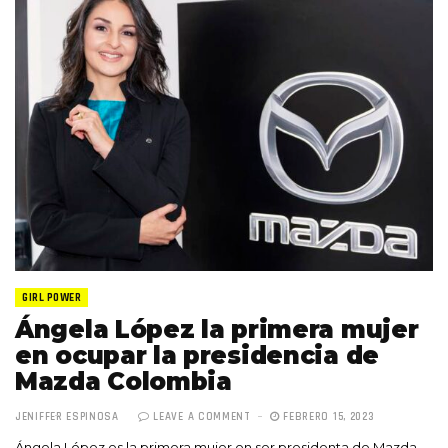
GIRL POWER
Ángela López la primera mujer
en ocupar la presidencia de
Mazda Colombia
JENIFFER ESPINOSA
LEAVE A COMMENT
FEBRERO 15, 2023
Ángela López es la primera mujer en ser presidenta de Mazda