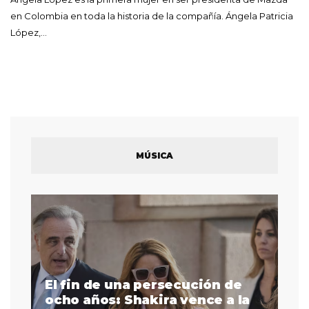
en Colombia en toda la historia de la compañía. Ángela Patricia
López,…
MÚSICA
El fin de una persecución de
a
ocho años: Shakira vence a la
La