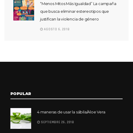
“Menos Mitos Más Igualdad” La campaña
que busca eliminar estereotipos que
justifican la violencia de género
AGOSTO 6, 2018
POPULAR
4 maneras de usar la sábila/Aloe Vera
SEPTIEMBRE 26, 2018