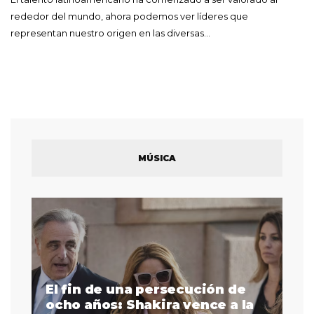
rededor del mundo, ahora podemos ver líderes que
representan nuestro origen en las diversas…
MÚSICA
El fin de una persecución de
a
ocho años: Shakira vence a la
La