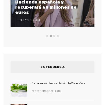
as
Hacienda española y
se
 a
recuperará 60 millones de
pr
euros
en
MAYO 18, 2026
L
ES TENDENCIA
4 maneras de usar la sábila/Aloe Vera
SEPTIEMBRE 26, 2018