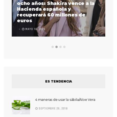
a
ocho años: Shakira vence a la
La
as
Hacienda española y
se
 a
recuperará 60 millones de
pr
euros
en
MAYO 18, 2026
L
ES TENDENCIA
4 maneras de usar la sábila/Aloe Vera
SEPTIEMBRE 26, 2018