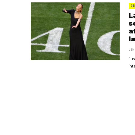
DE
L
s
a
l
JEN
Jus
int
«Boni
senci
Goyo 
vida 
LEAVE 