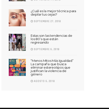
¿Cuál es la mejor técnica para
depilar tus cejas?
SEPTIEMBRE 27, 2018
Estas son las tendencias de
los 80’s que están
regresando
SEPTIEMBRE 6, 2018
“Menos Mitos Más Igualdad”
La campaña que busca
eliminar estereotipos que
justifican la violencia de
género
AGOSTO 6, 2018