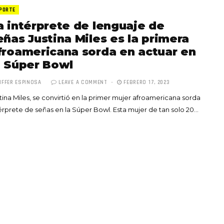
PORTE
a intérprete de lenguaje de
eñas Justina Miles es la primera
froamericana sorda en actuar en
a Súper Bowl
Totó la Momposina: el
IFFER ESPINOSA
LEAVE A COMMENT
FEBRERO 17, 2023
adiós a la gran
tina Miles, se convirtió en la primer mujer afroamericana sorda
cantadora que llevó la
érprete de señas en la Súper Bowl. Esta mujer de tan solo 20…
raíces colombianas al
mundo a través de su
tas», el nuevo
música
llo de Hendrix y
MAYO 21, 2026
un himno por la
de las mujeres
A COMMENT
FEBRERO 16, 2023