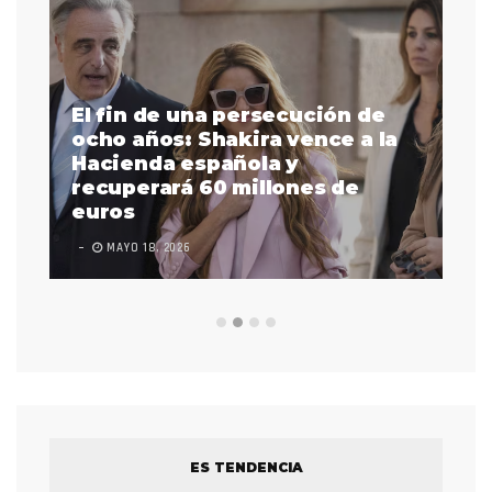
El fin de una persecución de
a
ocho años: Shakira vence a la
La
as
Hacienda española y
se
 a
recuperará 60 millones de
pr
euros
en
MAYO 18, 2026
L
ES TENDENCIA