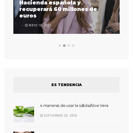
as
Hacienda española y
se
 a
recuperará 60 millones de
pr
euros
en
MAYO 18, 2026
L
ES TENDENCIA
4 maneras de usar la sábila/Aloe Vera
SEPTIEMBRE 26, 2018