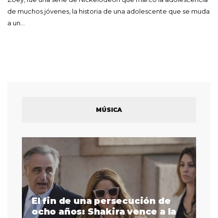
de muchos jóvenes, la historia de una adolescente que se muda
a un…
MÚSICA
El fin de una persecución de
a
ocho años: Shakira vence a la
La