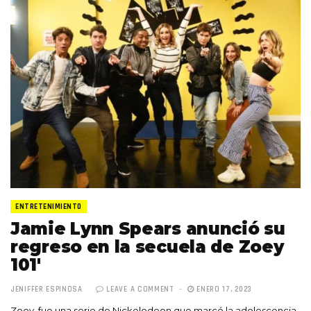
ENTRETENIMIENTO
Jamie Lynn Spears anunció su
regreso en la secuela de Zoey
101′
JENIFFER ESPINOSA
LEAVE A COMMENT
ENERO 17, 2023
Zoey, fue una serie de Nickelodeon que marcó la adolescencia