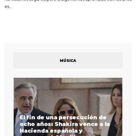
es…
MÚSICA
El fin de una persecución de
a
ocho años: Shakira vence a la
La
as
Hacienda española y
se