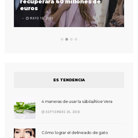
 a
recuperará 60 millones de
pr
euros
en
MAYO 18, 2026
L
ES TENDENCIA
4 maneras de usar la sábila/Aloe Vera
SEPTIEMBRE 26, 2018
Cómo lograr el delineado de gato