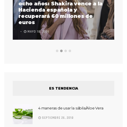
a
ocho años: Shakira vence a la
La
as
Hacienda española y
se
 a
recuperará 60 millones de
pr
euros
en
MAYO 18, 2026
L
ES TENDENCIA
4 maneras de usar la sábila/Aloe Vera
SEPTIEMBRE 26, 2018