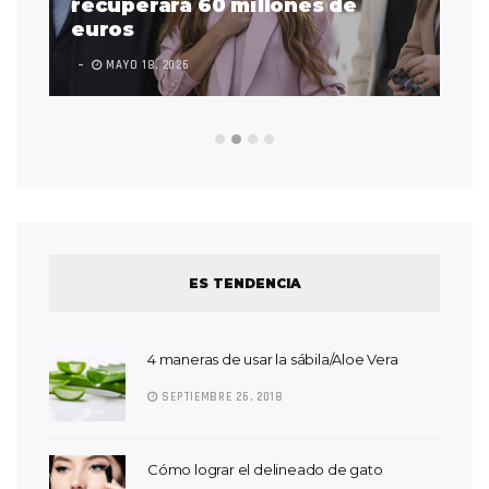
 a
recuperará 60 millones de
pr
euros
en
MAYO 18, 2026
L
ES TENDENCIA
4 maneras de usar la sábila/Aloe Vera
SEPTIEMBRE 26, 2018
Cómo lograr el delineado de gato