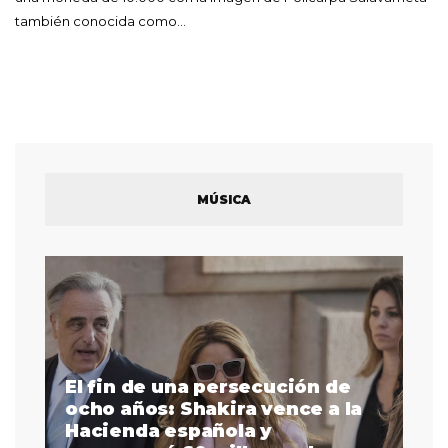
también conocida como…
MÚSICA
El fin de una persecución de
a
ocho años: Shakira vence a la
La
as
Hacienda española y
se