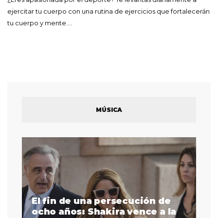
ejercitar tu cuerpo con una rutina de ejercicios que fortalecerán
tu cuerpo y mente.…
MÚSICA
El fin de una persecución de
a
ocho años: Shakira vence a la
La