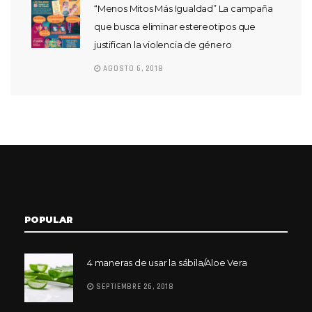
“Menos Mitos Más Igualdad” La campaña
que busca eliminar estereotipos que
justifican la violencia de género
AGOSTO 6, 2018
POPULAR
4 maneras de usar la sábila/Aloe Vera
SEPTIEMBRE 26, 2018