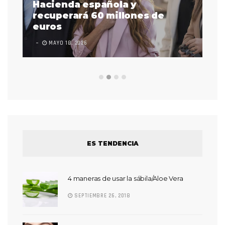
as
Hacienda española y
se
 a
recuperará 60 millones de
pr
euros
en
MAYO 18, 2026
L
ES TENDENCIA
4 maneras de usar la sábila/Aloe Vera
SEPTIEMBRE 26, 2018