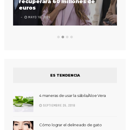
 a
recuperará 60 millones de
pr
euros
en
MAYO 18, 2026
L
ES TENDENCIA
4 maneras de usar la sábila/Aloe Vera
SEPTIEMBRE 26, 2018
Cómo lograr el delineado de gato