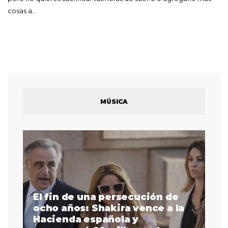
cosas a…
MÚSICA
El fin de una persecución de
a
ocho años: Shakira vence a la
La
as
Hacienda española y
se