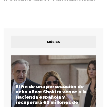
MÚSICA
El fin de una persecución de
a
ocho años: Shakira vence a la
La
as
Hacienda española y
se
 a
recuperará 60 millones de
pr