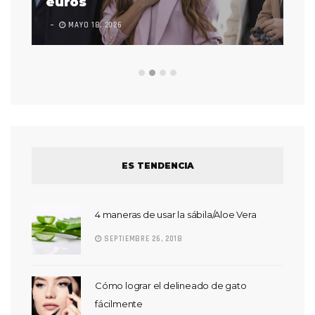
euros
en
MAYO 18, 2026
L
ES TENDENCIA
4 maneras de usar la sábila/Aloe Vera
SEPTIEMBRE 26, 2018
Cómo lograr el delineado de gato
fácilmente