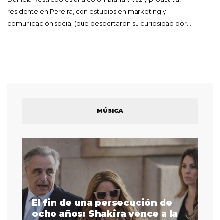
residente en Pereira, con estudios en marketing y
comunicación social (que despertaron su curiosidad por…
MÚSICA
El fin de una persecución de
a
ocho años: Shakira vence a la
La