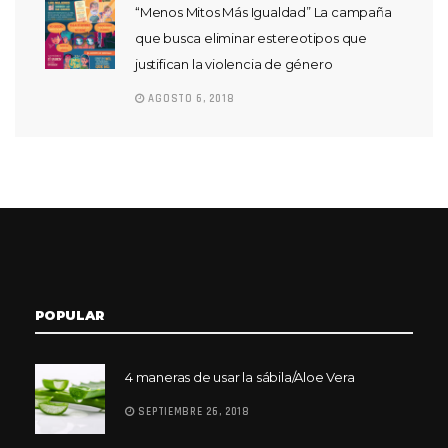
“Menos Mitos Más Igualdad” La campaña
que busca eliminar estereotipos que
justifican la violencia de género
AGOSTO 6, 2018
POPULAR
4 maneras de usar la sábila/Aloe Vera
SEPTIEMBRE 26, 2018