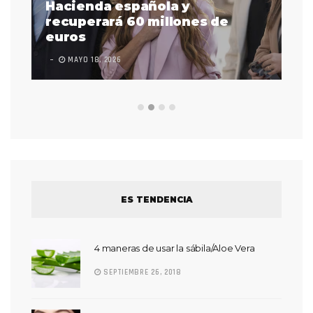
as
Hacienda española y
se
 a
recuperará 60 millones de
pr
euros
en
MAYO 18, 2026
L
ES TENDENCIA
4 maneras de usar la sábila/Aloe Vera
SEPTIEMBRE 26, 2018