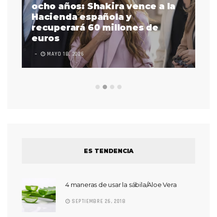
a
ocho años: Shakira vence a la
La
as
Hacienda española y
se
 a
recuperará 60 millones de
pr
euros
en
MAYO 18, 2026
L
ES TENDENCIA
4 maneras de usar la sábila/Aloe Vera
SEPTIEMBRE 26, 2018