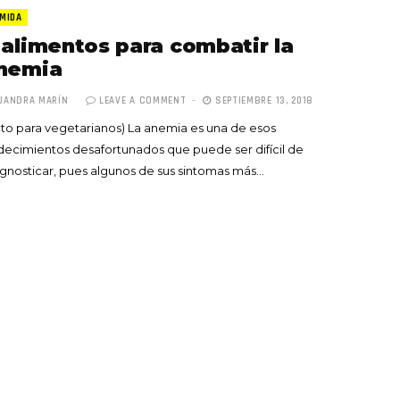
MIDA
 alimentos para combatir la
nemia
JANDRA MARÍN
LEAVE A COMMENT
SEPTIEMBRE 13, 2018
to para vegetarianos) La anemia es una de esos
Totó la Momposina: el
ecimientos desafortunados que puede ser difícil de
adiós a la gran
gnosticar, pues algunos de sus sintomas más…
cantadora que llevó la
raíces colombianas al
mundo a través de su
tas», el nuevo
música
llo de Hendrix y
MAYO 21, 2026
un himno por la
de las mujeres
A COMMENT
FEBRERO 16, 2023