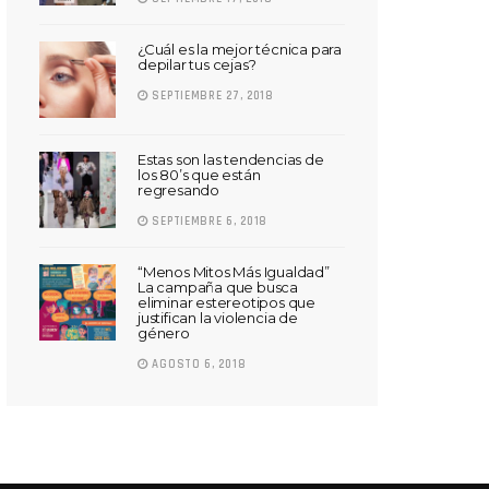
¿Cuál es la mejor técnica para
depilar tus cejas?
SEPTIEMBRE 27, 2018
Estas son las tendencias de
los 80’s que están
regresando
SEPTIEMBRE 6, 2018
“Menos Mitos Más Igualdad”
La campaña que busca
eliminar estereotipos que
justifican la violencia de
género
AGOSTO 6, 2018