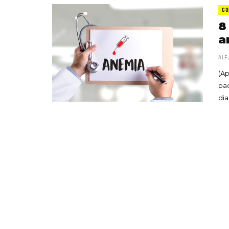
CO
8
a
ALE
(Ap
pad
dia
«Boni
senci
Goyo 
vida 
LEAVE 