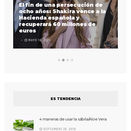
El fin de una persecución de
a
ocho años: Shakira vence a la
La
as
Hacienda española y
se
 a
recuperará 60 millones de
pr
euros
en
MAYO 18, 2026
L
ES TENDENCIA
4 maneras de usar la sábila/Aloe Vera
SEPTIEMBRE 26, 2018