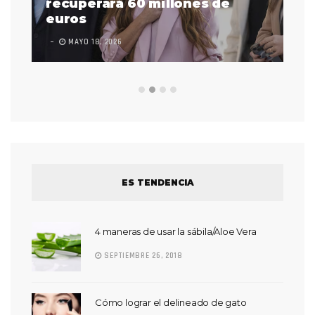
 a
recuperará 60 millones de
pr
euros
en
MAYO 18, 2026
L
ES TENDENCIA
4 maneras de usar la sábila/Aloe Vera
SEPTIEMBRE 26, 2018
Cómo lograr el delineado de gato