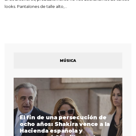
looks. Pantalones de talle alto,…
MÚSICA
El fin de una persecución de
a
ocho años: Shakira vence a la
La
as
Hacienda española y
se