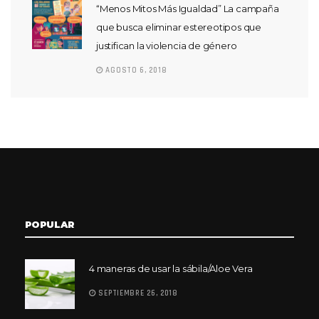
“Menos Mitos Más Igualdad” La campaña
que busca eliminar estereotipos que
justifican la violencia de género
AGOSTO 6, 2018
POPULAR
4 maneras de usar la sábila/Aloe Vera
SEPTIEMBRE 26, 2018