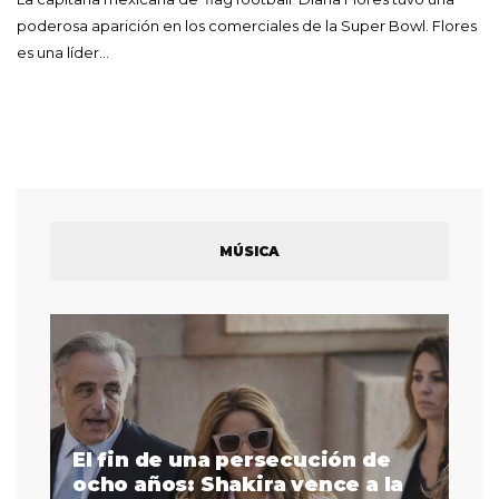
poderosa aparición en los comerciales de la Super Bowl. Flores
es una líder…
MÚSICA
El fin de una persecución de
a
ocho años: Shakira vence a la
La