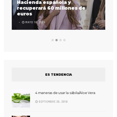
as
Hacienda española y
se
 a
recuperará 60 millones de
pr
euros
en
MAYO 18, 2026
L
ES TENDENCIA
4 maneras de usar la sábila/Aloe Vera
SEPTIEMBRE 26, 2018