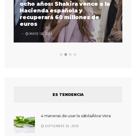
a
ocho años: Shakira vence a la
La
as
Hacienda española y
se
 a
recuperará 60 millones de
pr
euros
en
MAYO 18, 2026
L
ES TENDENCIA
4 maneras de usar la sábila/Aloe Vera
SEPTIEMBRE 26, 2018