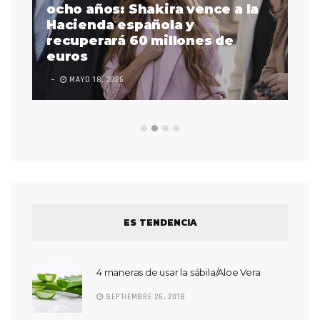
a
ocho años: Shakira vence a la
La
as
Hacienda española y
se
 a
recuperará 60 millones de
pr
euros
en
MAYO 18, 2026
L
ES TENDENCIA
4 maneras de usar la sábila/Aloe Vera
SEPTIEMBRE 26, 2018