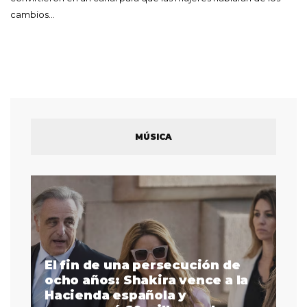
cambios…
MÚSICA
El fin de una persecución de
a
ocho años: Shakira vence a la
La
as
Hacienda española y
se