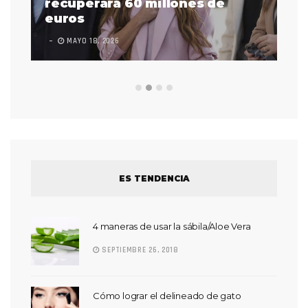
 a
recuperará 60 millones de
pr
euros
en
MAYO 18, 2026
L
ES TENDENCIA
4 maneras de usar la sábila/Aloe Vera
SEPTIEMBRE 26, 2018
Cómo lograr el delineado de gato