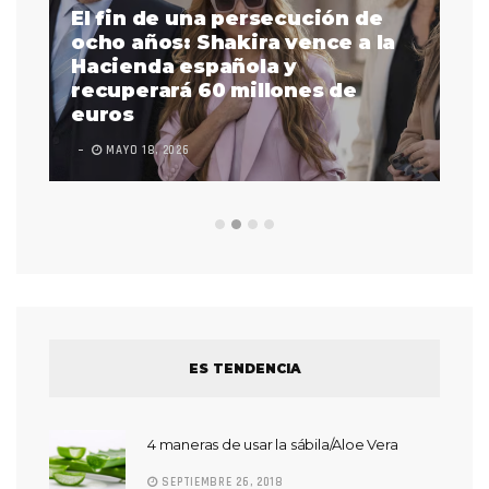
El fin de una persecución de
a
ocho años: Shakira vence a la
La
as
Hacienda española y
se
 a
recuperará 60 millones de
pr
euros
en
MAYO 18, 2026
L
ES TENDENCIA
4 maneras de usar la sábila/Aloe Vera
SEPTIEMBRE 26, 2018