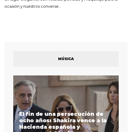
ocasión y nuestros converse…
MÚSICA
El fin de una persecución de
a
ocho años: Shakira vence a la
La
as
Hacienda española y
se