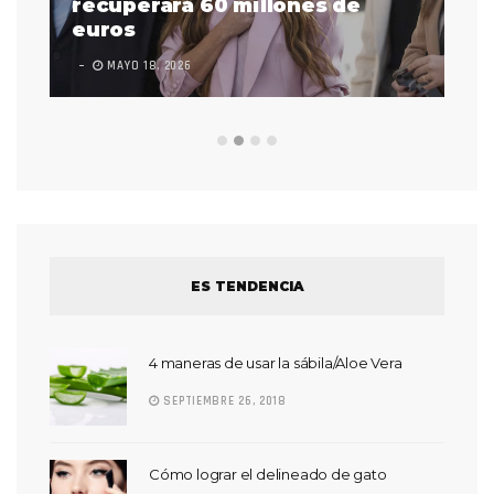
 a
recuperará 60 millones de
pr
euros
en
MAYO 18, 2026
L
ES TENDENCIA
4 maneras de usar la sábila/Aloe Vera
SEPTIEMBRE 26, 2018
Cómo lograr el delineado de gato