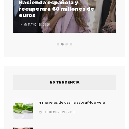
as
Hacienda española y
se
 a
recuperará 60 millones de
pr
euros
en
MAYO 18, 2026
L
ES TENDENCIA
4 maneras de usar la sábila/Aloe Vera
SEPTIEMBRE 26, 2018