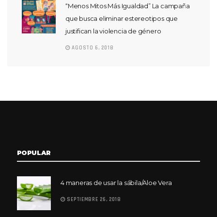
“Menos Mitos Más Igualdad” La campaña
que busca eliminar estereotipos que
justifican la violencia de género
AGOSTO 6, 2018
POPULAR
4 maneras de usar la sábila/Aloe Vera
SEPTIEMBRE 26, 2018