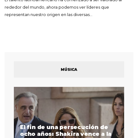
rededor del mundo, ahora podemos ver líderes que
representan nuestro origen en las diversas…
MÚSICA
El fin de una persecución de
a
ocho años: Shakira vence a la
La