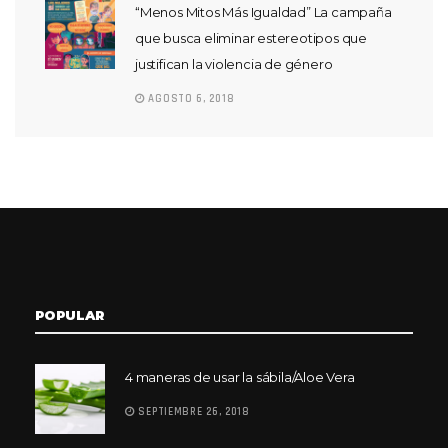
“Menos Mitos Más Igualdad” La campaña
que busca eliminar estereotipos que
justifican la violencia de género
AGOSTO 6, 2018
POPULAR
4 maneras de usar la sábila/Aloe Vera
SEPTIEMBRE 26, 2018