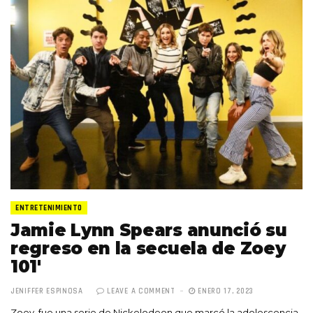
ENTRETENIMIENTO
Jamie Lynn Spears anunció su
regreso en la secuela de Zoey
101′
JENIFFER ESPINOSA
LEAVE A COMMENT
ENERO 17, 2023
Zoey, fue una serie de Nickelodeon que marcó la adolescencia