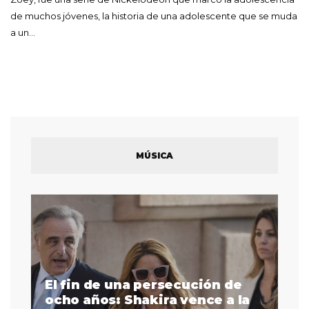
de muchos jóvenes, la historia de una adolescente que se muda
a un…
MÚSICA
El fin de una persecución de
a
ocho años: Shakira vence a la
La