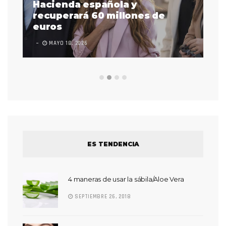
as
Hacienda española y
se
 a
recuperará 60 millones de
pr
euros
en
MAYO 18, 2026
L
ES TENDENCIA
4 maneras de usar la sábila/Aloe Vera
SEPTIEMBRE 26, 2018