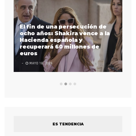
El fin de una persecución de
a
ocho años: Shakira vence a la
La
as
Hacienda española y
se
 a
recuperará 60 millones de
pr
euros
en
MAYO 18, 2026
L
ES TENDENCIA