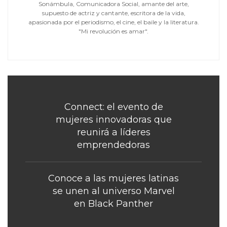
Sonámbula, Comunicadora Social, amante del arte,
supuesto de actriz y cantante, escritora de la vida,
apasionada por el periodismo, el cine, el baile y la literatura.
"Mi revolución es amar".
Connect: el evento de
mujeres innovadoras que
reunirá a líderes
emprendedoras
Conoce a las mujeres latinas
se unen al universo Marvel
en Black Panther