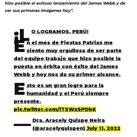
hizo posible el exitoso lanzamiento del James Webb y de
ver sus primeras imágenes hoy”.
¡L
O LOGRAMOS, PERÚ!
E
n el mes de Fiestas Patrias me
siento muy orgullosa de ser parte
del equipo trabajo que hizo posible la
puesta en órbita con éxito del James
Webb y hoy nos da su primer alcance.
E
sto es un gran logro para la
humanidad y el Perú siempre
presente.
pic.twitter.com/iTSWxSPDbK
—
Dra. Aracely Quispe Neira
(@aracelyquispen)
July 11, 2022