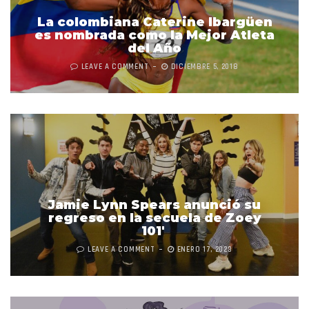
La colombiana Caterine Ibargüen
es nombrada como la Mejor Atleta
del Año
LEAVE A COMMENT
DICIEMBRE 5, 2018
Jamie Lynn Spears anunció su
regreso en la secuela de Zoey
101′
LEAVE A COMMENT
ENERO 17, 2023