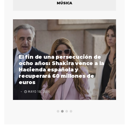
MÚSICA
El fin de una persecución de
a
ocho años: Shakira vence a la
La
as
Hacienda española y
se
 a
recuperará 60 millones de
pr
euros
en
MAYO 18, 2026
L