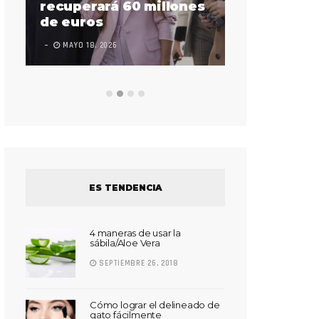
sorda en ac
recuperará 60 millones
Súper Bow
de euros
LEAVE A COMMEN
MAYO 18, 2026
ES TENDENCIA
4 maneras de usar la
sábila/Aloe Vera
SEPTIEMBRE 26, 2018
Cómo lograr el delineado de
gato fácilmente