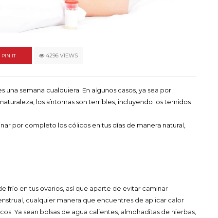
un himno por la
de las mujeres
A COMMENT
FEBRERO 16, 2023
4296 VIEWS
PIN IT
s una semana cualquiera. En algunos casos, ya sea por
naturaleza, los síntomas son terribles, incluyendo los temidos
iminar por completo los cólicos en tus días de manera natural,
 frío en tus ovarios, así que aparte de evitar caminar
enstrual, cualquier manera que encuentres de aplicar calor
licos. Ya sean bolsas de agua calientes, almohaditas de hierbas,