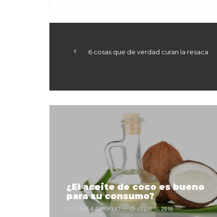
6 cosas que de verdad curan la resaca
¿El aceite de coco es bueno
para su consumo?
LEAVE A COMMENT
JULIO 11, 2018