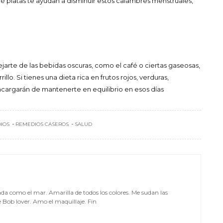
ué platas te ayudan a disminuir estos calambres menstruales,
ejarte de las bebidas oscuras, como el café o ciertas gaseosas,
illo. Si tienes una dieta rica en frutos rojos, verduras,
cargarán de mantenerte en equilibrio en esos días
IOS
REMEDIOS CASEROS
SALUD
da como el mar. Amarilla de todos los colores. Me sudan las
Bob lover. Amo el maquillaje. Fin