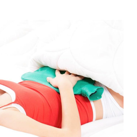
Totó la Momposina: el
adiós a la gran
cantadora que llevó la
raíces colombianas al
mundo a través de su
tas», el nuevo
música
llo de Hendrix y
MAYO 21, 2026