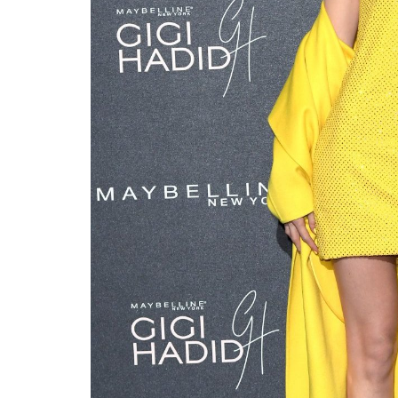
Totó 
adiós
canta
raíce
mundo
«Bonitas», el nuevo
músi
sencillo de Hendrix y
MAYO