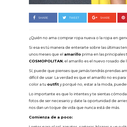
Goyo un himno por la
vida de las mujeres
SHARE
TWEET
SHARE
LEAVE A COMMENT
FEBRERO 16, 2023
¿Quién no ama comprar ropa nueva o la ropa en gen
Si esa es tú manera de enterarte sobre las últimas 
unos meses que el
amarillo
prima en las principales
COSMOPOLITAN
, el amarillo es el nuevo rosado de 
Sí, puede que pienses que jamás tendrás prendas ama
difícil de usar. La verdad es que el amarillo no es par
color a tu
outfit
y porqué no, estar a la moda, puede
Lo importante es que lo intentes y te sientas cómod
fotos de ser necesario y date la oportunidad de arri
nos dan un toque de vida que nunca está de más.
Comienza de a poco:
Lentes para el sol, zapatos, carteras, blazers o un su