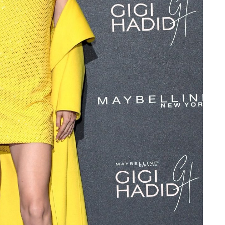
la Momposina: el
 a la gran
dora que llevó las
El fin de una
s colombianas al
persecución de ocho
 a través de su
años: Shakira vence a
ca
la Hacienda española 
 21, 2026