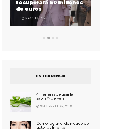
sorda en actuar en la
s
Goyo un hi
Súper Bowl
vida de la
LEAVE A COMMENT
FEBRERO 17, 2023
LEAVE A COMMEN
ES TENDENCIA
4 maneras de usar la
sábila/Aloe Vera
SEPTIEMBRE 26, 2018
Cómo lograr el delineado de
gato fácilmente