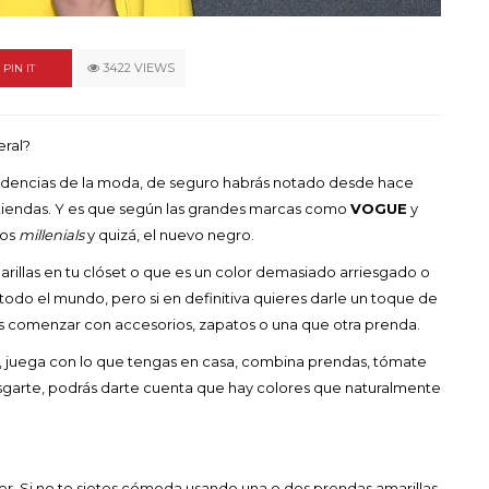
recuperará 60 millone
de euros
3422 VIEWS
PIN IT
MAYO 18, 2026
eral?
tendencias de la moda, de seguro habrás notado desde hace
 tiendas. Y es que según las grandes marcas como
VOGUE
y
los
millenials
y quizá, el nuevo negro.
rillas en tu clóset o que es un color demasiado arriesgado o
a todo el mundo, pero si en definitiva quieres darle un toque de
s comenzar con accesorios, zapatos o una que otra prenda.
a, juega con lo que tengas en casa, combina prendas, tómate
esgarte, podrás darte cuenta que hay colores que naturalmente
éter. Si no te sietes cómoda usando una o dos prendas amarillas