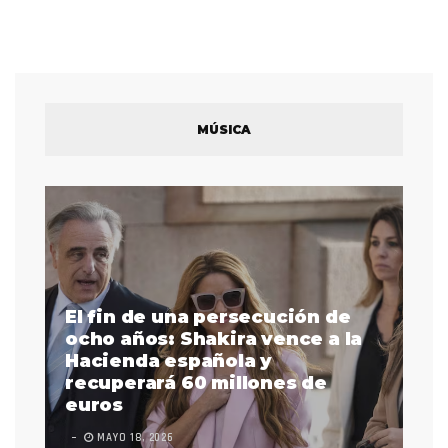
MÚSICA
El fin de una persecución de
a
ocho años: Shakira vence a la
La
as
Hacienda española y
se
 a
recuperará 60 millones de
pr
euros
en
MAYO 18, 2026
L