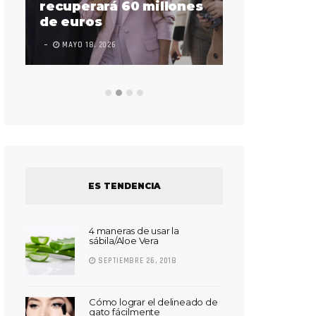
sorda en ac
recuperará 60 millones
Súper Bow
de euros
LEAVE A COMMEN
MAYO 18, 2026
ES TENDENCIA
4 maneras de usar la
sábila/Aloe Vera
SEPTIEMBRE 26, 2018
Cómo lograr el delineado de
gato fácilmente