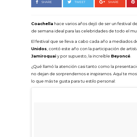
Goyo 
SHARE
TWEET
SHARE
vida 
LEAVE 
Coachella
hace varios años dejó de ser un festival 
de semana ideal para las celebridades de todo el m
El festival que se lleva a cabo cada año a mediados de
Unidos
, contó este año con la participación de arti
Jamiroquai
y por supuesto, la increíble
Beyoncé
.
¿Qué llamó la atención casi tanto como la presentac
no dejan de sorprendernos e inspirarnos. Aquí te mos
lo que más te gusta para tu estilo personal: