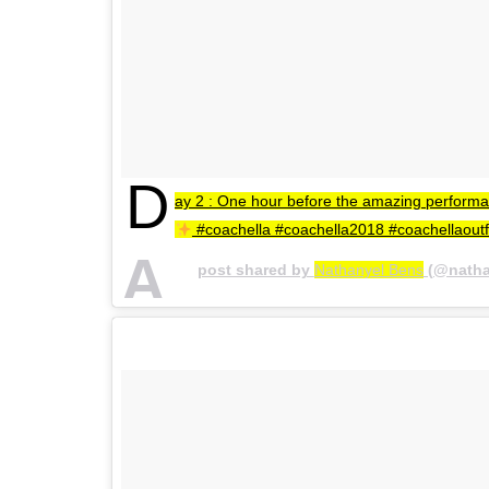
D
ay 2 : One hour before the amazing perfor
#coachella #coachella2018 #coachellaoutf
A
post shared by
Nathanyel Bens
(@natha