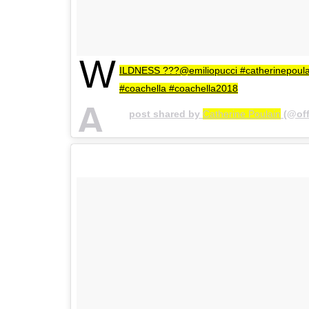
W
ILDNESS ???@emiliopucci #catherinepoulai
#coachella #coachella2018
A
post shared by
Catherine Poulain
(@off