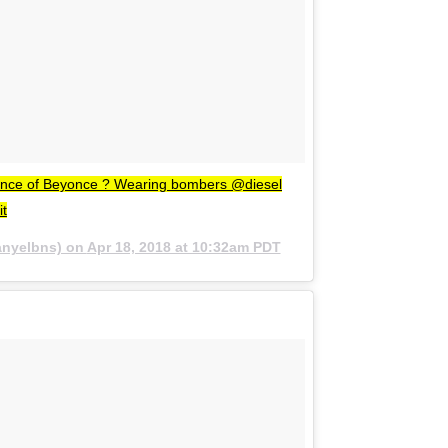
mance of Beyonce ? Wearing bombers @diesel
it
nyelbns) on
Apr 18, 2018 at 10:32am PDT