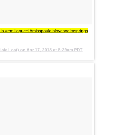
n #emiliopucci #misspoulainlovespalmsprings
icial_cat) on
Apr 17, 2018 at 5:29am PDT