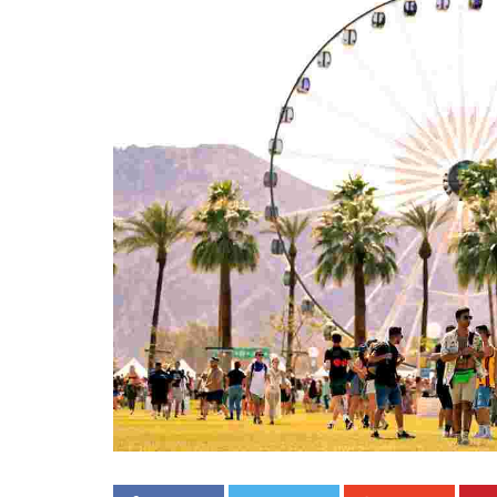
«Boni
senci