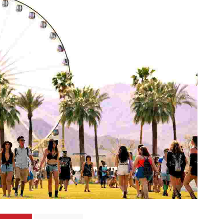
Totó la Momposina: el
adiós a la gran
cantadora que llevó la
raíces colombianas al
mundo a través de su
tas», el nuevo
música
llo de Hendrix y
MAYO 21, 2026