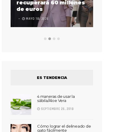
sorda en ac
recuperará 60 millones
Súper Bow
de euros
LEAVE A COMMEN
MAYO 18, 2026
ES TENDENCIA
4 maneras de usar la
sábila/Aloe Vera
SEPTIEMBRE 26, 2018
Cómo lograr el delineado de
gato fácilmente