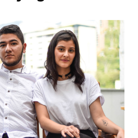
Totó la Momposina: el
adiós a la gran
cantadora que llevó la
raíces colombianas al
mundo a través de su
tas», el nuevo
música
llo de Hendrix y
MAYO 21, 2026