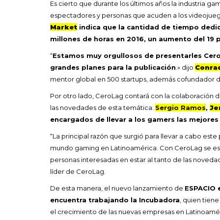
Es cierto que durante los últimos años la industria g
espectadores y personas que acuden a los videoju
Market
indica que la cantidad de tiempo dedic
millones de horas en 2016, un aumento del 19 
“
Estamos muy orgullosos de presentarles Cero
grandes planes para la publicación
.» dijo
Conra
mentor global en 500 startups, además cofundador 
Por otro lado, CeroLag contará con la colaboración d
las novedades de esta temática.
Sergio Ramos
,
Je
encargados de llevar a los gamers las mejores 
“La principal razón que surgió para llevar a cabo este 
mundo gaming en Latinoamérica. Con CeroLag se esp
personas interesadas en estar al tanto de las novedad
líder de CeroLag.
De esta manera, el nuevo lanzamiento de
ESPACIO e
encuentra trabajando la Incubadora
, quien tien
el crecimiento de las nuevas empresas en Latinoamé