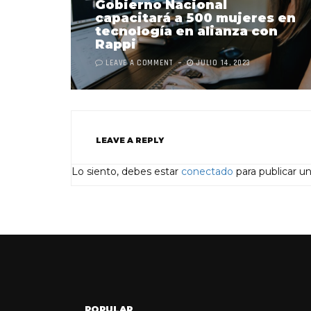
Gobierno Nacional
capacitará a 500 mujeres en
tecnología en alianza con
Rappi
LEAVE A COMMENT
JULIO 14, 2023
LEAVE A REPLY
Lo siento, debes estar
conectado
para publicar u
POPULAR