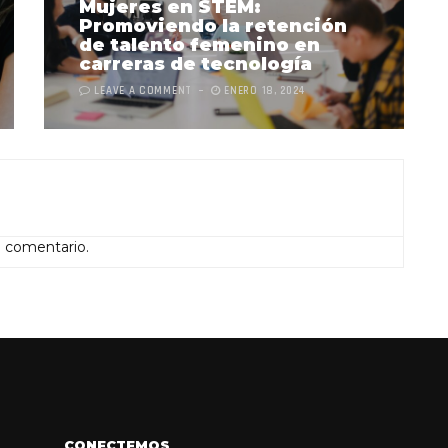
Mujeres en STEM:
Promoviendo la retención
de talento femenino en
carreras de tecnología
LEAVE A COMMENT
ENERO 18, 2024
n comentario.
CONECTEMOS