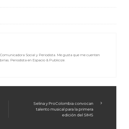
, Comunicadora Social y Periodista. Me gusta que me cuenten
irlas. Periodista en Espacio & Publicize.
Selina y ProColombia convocan
talento musical para la primera
edición del SIMS