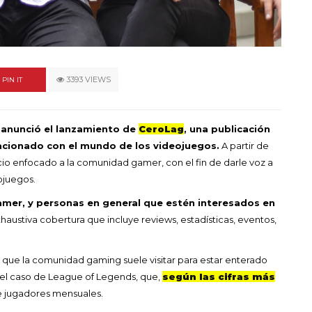
un himno por la
de las mujeres
A COMMENT
FEBRERO 16, 2023
3393 VIEWS
PIN IT
, anunció el lanzamiento de
CeroLag
, una publicación
acionado con el mundo de los videojuegos.
A partir de
io enfocado a la comunidad gamer, con el fin de darle voz a
ojuegos.
amer, y personas en general que estén interesados en
haustiva cobertura que incluye reviews, estadísticas, eventos,
s que la comunidad gaming suele visitar para estar enterado
s el caso de League of Legends, que,
según las cifras más
e jugadores mensuales.