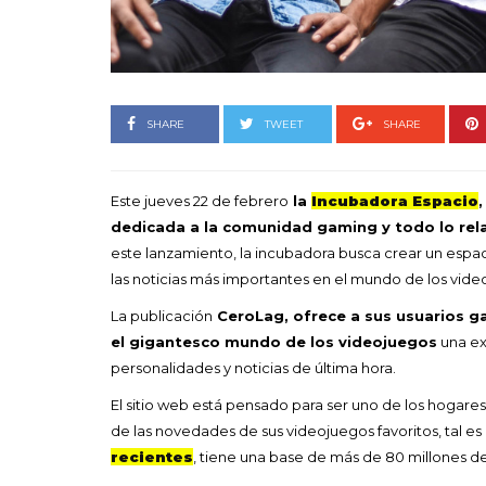
Goyo 
vida 
LEAVE 
SHARE
TWEET
SHARE
Este jueves 22 de febrero
la
Incubadora Espacio
dedicada a la comunidad gaming y todo lo rel
este lanzamiento, la incubadora busca crear un espac
las noticias más importantes en el mundo de los vide
La publicación
CeroLag, ofrece a sus usuarios g
el gigantesco mundo de los videojuegos
una ex
personalidades y noticias de última hora.
El sitio web está pensado para ser uno de los hogare
de las novedades de sus videojuegos favoritos, tal e
recientes
, tiene una base de más de 80 millones d