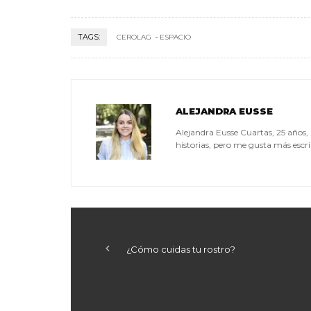
TAGS:
CEROLAG
ESPACIO
ALEJANDRA EUSSE
Alejandra Eusse Cuartas, 25 años
historias, pero me gusta más escrib
¿Cómo cuidas tu rostro?