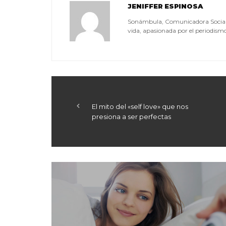
JENIFFER ESPINOSA
Sonámbula, Comunicadora Social, a
vida, apasionada por el periodismo, 
El mito del «self love» que nos
presiona a ser perfectas