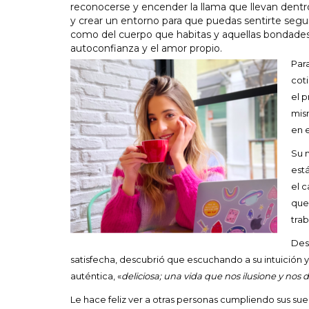
reconocerse y encender la llama que llevan dentro
y crear un entorno para que puedas sentirte segur
como del cuerpo que habitas y aquellas bondades 
autoconfianza y el amor propio.
Para
coti
el 
mis
en 
Su 
est
el 
que
trab
Des
satisfecha, descubrió que escuchando a su intuición 
auténtica, «
deliciosa; una vida que nos ilusione y nos
Le hace feliz ver a otras personas cumpliendo sus s