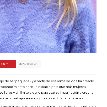
un himno por la
de las mujeres
A COMMENT
FEBRERO 16, 2023
2460 VIEWS
PIN IT
jó de ser pequeña» y a partir de ese lema de vida ha creado
 autoconocimiento abre un espacio para que más mujeres
se libres y sin límite alguno para usar su imaginación y creer en
lidad si trabajas en ellos y confías en tus capacidades.
dar a las personas a ser ellas mismas, así es como invita a la