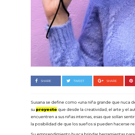
Goyo 
vida 
LEAVE 
SHARE
TWEET
SHARE
Susana se define como «una niña grande que nuca de
su
proyecto
que desde la creatividad, el arte y el
encuentren a sus niñas internas, esas que solían sentir
la posibilidad de que los sueños si pueden hacerse rea
Su emprendimiento busca brindar herramientas para ayu