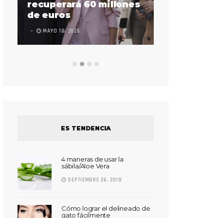
sorda en ac
recuperará 60 millones
Súper Bow
de euros
LEAVE A COMMEN
MAYO 18, 2026
ES TENDENCIA
4 maneras de usar la
sábila/Aloe Vera
SEPTIEMBRE 26, 2018
Cómo lograr el delineado de
gato fácilmente