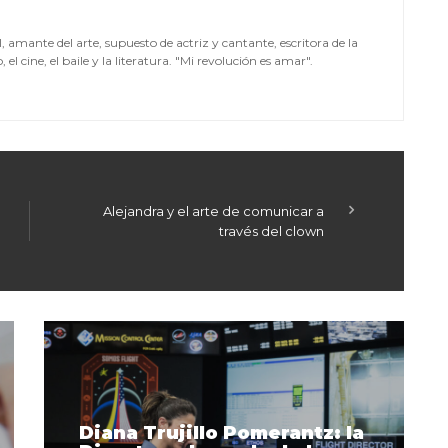
mante del arte, supuesto de actriz y cantante, escritora de la
el cine, el baile y la literatura. "Mi revolución es amar".
Alejandra y el arte de comunicar a
través del clown
Diana Trujillo Pomerantz: la