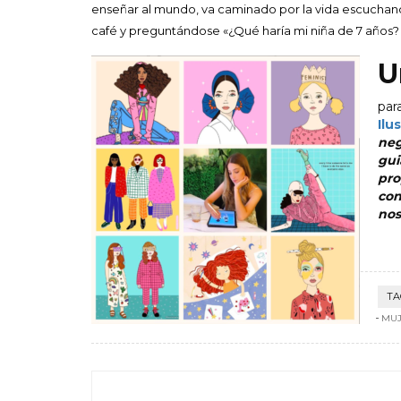
enseñar al mundo, va caminado por la vida escucha
café y preguntándose «¿Qué haría mi niña de 7 años?
U
par
Ilu
neg
gui
pro
con
nos
TA
MUJ