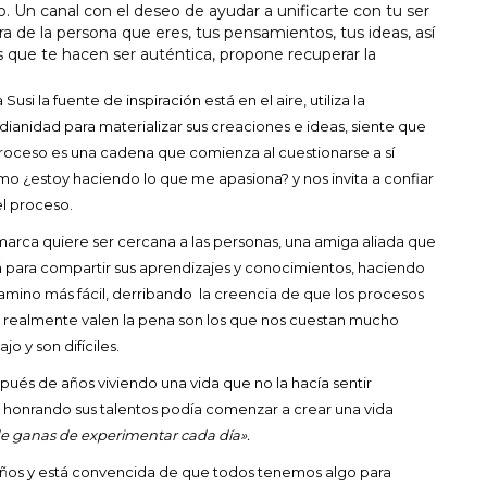
. Un canal con el deseo de ayudar a unificarte con tu ser
a de la persona que eres, tus pensamientos, tus ideas, así
que te hacen ser auténtica, propone recuperar la
 Susi la fuente de inspiración está en el aire, utiliza la
dianidad para materializar sus creaciones e ideas, siente que
proceso es una cadena que comienza al cuestionarse a sí
mo ¿estoy haciendo lo que me apasiona? y nos invita a confiar
el proceso.
marca quiere ser cercana a las personas, una amiga aliada que
á para compartir sus aprendizajes y conocimientos, haciendo
camino más fácil, derribando la creencia de que los procesos
 realmente valen la pena son los que nos cuestan mucho
ajo y son difíciles.
pués de años viviendo una vida que no la hacía sentir
y honrando sus talentos podía comenzar a crear una vida
 de ganas de experimentar cada día».
ueños y está convencida de que todos tenemos algo para